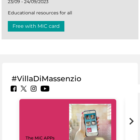
23/09 - 24/09/2023
Educational resources for all
Free with MIC card
#VillaDiMassenzio
MiC
The MiC APPs
net