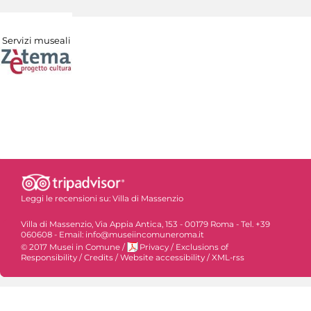
Servizi museali
Leggi le recensioni su:
Villa di Massenzio
Villa di Massenzio, Via Appia Antica, 153 - 00179 Roma - Tel. +39
060608 - Email: info@museiincomuneroma.it
© 2017 Musei in Comune
/
Privacy
/
Exclusions of
Responsibility
/
Credits
/
Website accessibility
/
XML-rss