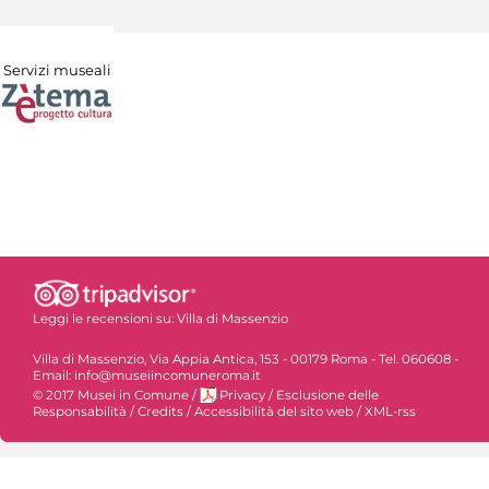
Servizi museali
Leggi le recensioni su:
Villa di Massenzio
Villa di Massenzio, Via Appia Antica, 153 - 00179 Roma - Tel. 060608 -
Email: info@museiincomuneroma.it
© 2017 Musei in Comune
/
Privacy
/
Esclusione delle
Responsabilità
/
Credits
/
Accessibilità del sito web
/
XML-rss