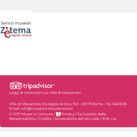
Servizi museali
Leggi le recensioni su:
Villa di Massenzio
Villa di Massenzio, Via Appia Antica, 153 - 00179 Roma - Tel. 060608 -
Email: info@museiincomuneroma.it
© 2017 Musei in Comune
/
Privacy
/
Esclusione delle
Responsabilità
/
Credits
/
Accessibilità del sito web
/
XML-rss