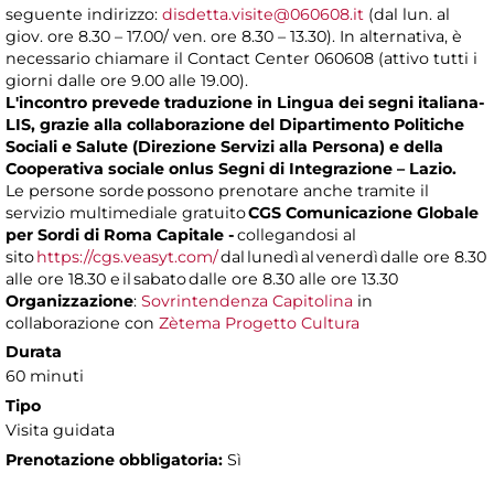
seguente indirizzo:
disdetta.visite@060608.it
(dal lun. al
giov. ore 8.30 – 17.00/ ven. ore 8.30 – 13.30). In alternativa, è
necessario chiamare il Contact Center 060608 (attivo tutti i
giorni dalle ore 9.00 alle 19.00).
L'incontro prevede traduzione in Lingua dei segni italiana-
LIS, grazie alla collaborazione del Dipartimento Politiche
Sociali e Salute (Direzione Servizi alla Persona) e della
Cooperativa sociale onlus Segni di Integrazione – Lazio.
Le persone sorde possono prenotare anche tramite il
servizio multimediale gratuito
CGS Comunicazione Globale
per Sordi di Roma Capitale -
collegandosi al
sito
https://cgs.veasyt.com/
dal lunedì al venerdì dalle ore 8.30
alle ore 18.30 e il sabato dalle ore 8.30 alle ore 13.30
Organizzazione
:
Sovrintendenza Capitolina
in
collaborazione con
Zètema Progetto Cultura
Durata
60 minuti
Tipo
Visita guidata
Prenotazione obbligatoria:
Sì