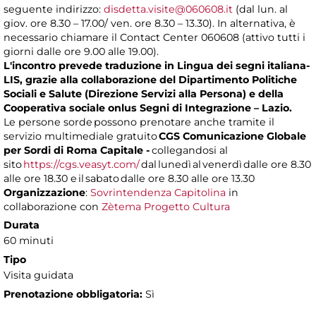
seguente indirizzo:
disdetta.visite@060608.it
(dal lun. al
giov. ore 8.30 – 17.00/ ven. ore 8.30 – 13.30). In alternativa, è
necessario chiamare il Contact Center 060608 (attivo tutti i
giorni dalle ore 9.00 alle 19.00).
L'incontro prevede traduzione in Lingua dei segni italiana-
LIS, grazie alla collaborazione del Dipartimento Politiche
Sociali e Salute (Direzione Servizi alla Persona) e della
Cooperativa sociale onlus Segni di Integrazione – Lazio.
Le persone sorde possono prenotare anche tramite il
servizio multimediale gratuito
CGS Comunicazione Globale
per Sordi di Roma Capitale -
collegandosi al
sito
https://cgs.veasyt.com/
dal lunedì al venerdì dalle ore 8.30
alle ore 18.30 e il sabato dalle ore 8.30 alle ore 13.30
Organizzazione
:
Sovrintendenza Capitolina
in
collaborazione con
Zètema Progetto Cultura
Durata
60 minuti
Tipo
Visita guidata
Prenotazione obbligatoria:
Sì