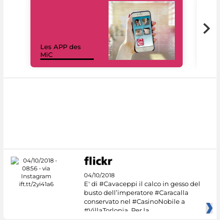
Les APP des
Les
MiC
rés
04/10/2018
E' di #Cavaceppi il calco in gesso del
busto dell’imperatore #Caracalla
conservato nel #CasinoNobile a
#VillaTorlonia. Per la