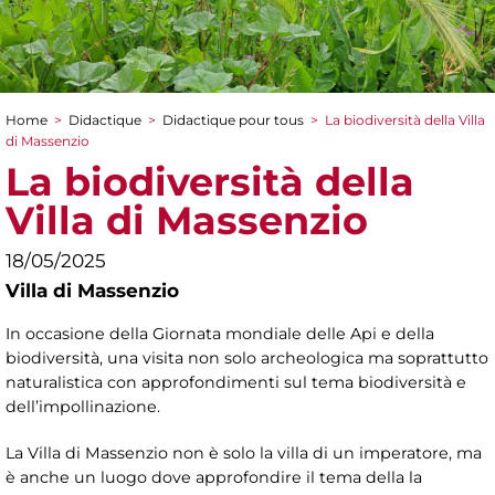
Home
>
Didactique
>
Didactique pour tous
>
La biodiversità della Villa
You are here
di Massenzio
La biodiversità della
Villa di Massenzio
18/05/2025
Villa di Massenzio
In occasione della Giornata mondiale delle Api e della
biodiversità, una visita non solo archeologica ma soprattutto
naturalistica con approfondimenti sul tema biodiversità e
dell’impollinazione.
La Villa di Massenzio non è solo la villa di un imperatore, ma
è anche un luogo dove approfondire il tema della la