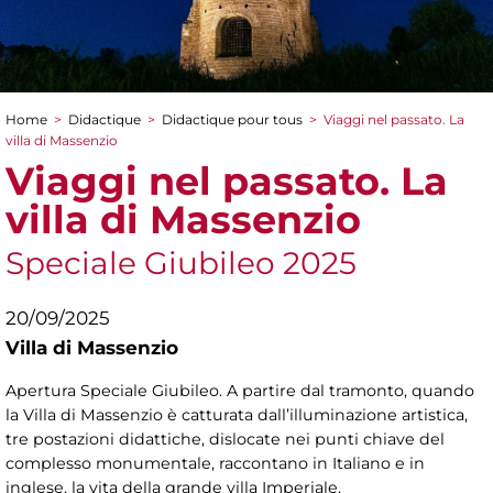
Home
>
Didactique
>
Didactique pour tous
>
Viaggi nel passato. La
You are here
villa di Massenzio
Viaggi nel passato. La
villa di Massenzio
Speciale Giubileo 2025
20/09/2025
Villa di Massenzio
Apertura Speciale Giubileo. A partire dal tramonto, quando
la Villa di Massenzio è catturata dall’illuminazione artistica,
tre postazioni didattiche, dislocate nei punti chiave del
complesso monumentale, raccontano in Italiano e in
inglese, la vita della grande villa Imperiale.