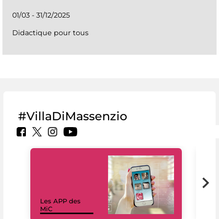
01/03 - 31/12/2025
Didactique pour tous
#VillaDiMassenzio
Les APP des
Les
MiC
rés