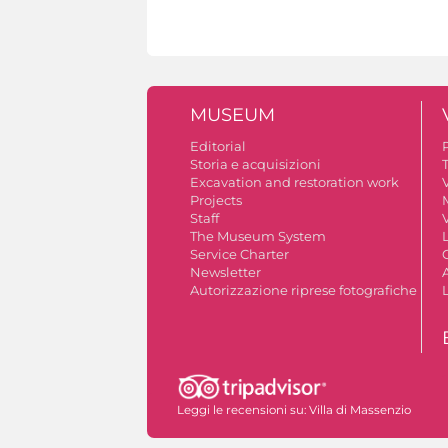
MUSEUM
Editorial
Storia e acquisizioni
Excavation and restoration work
V
Projects
Staff
V
The Museum System
Service Charter
Newsletter
A
Autorizzazione riprese fotografiche
Leggi le recensioni su:
Villa di Massenzio