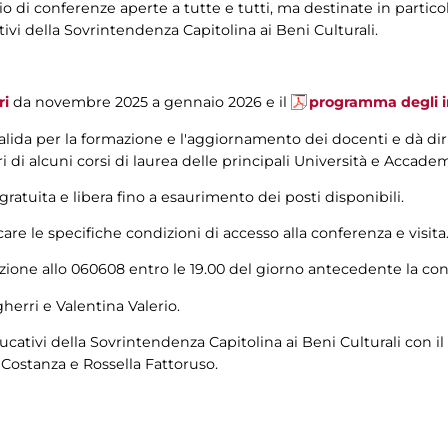
rio di conferenze aperte a tutte e tutti, ma destinate in partico
ativi della Sovrintendenza Capitolina ai Beni Culturali.
ri
da novembre 2025 a gennaio 2026 e il
programma degli i
lida per la formazione e l'aggiornamento dei docenti e dà diri
ri di alcuni corsi di laurea delle principali Università e Accad
ratuita e libera fino a esaurimento dei posti disponibili.
care le specifiche condizioni di accesso alla conferenza e visita
azione allo 060608 entro le 19.00 del giorno antecedente la co
herri e Valentina Valerio.
cativi della Sovrintendenza Capitolina ai Beni Culturali con il
 Costanza e Rossella Fattoruso.