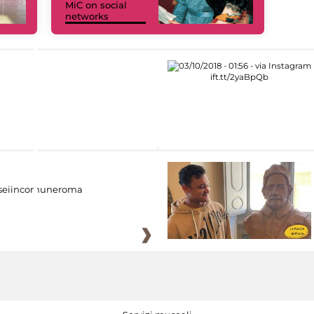
MiC on social
networks
eiincomuneroma