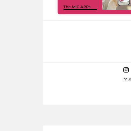
The MiC APPs
mus