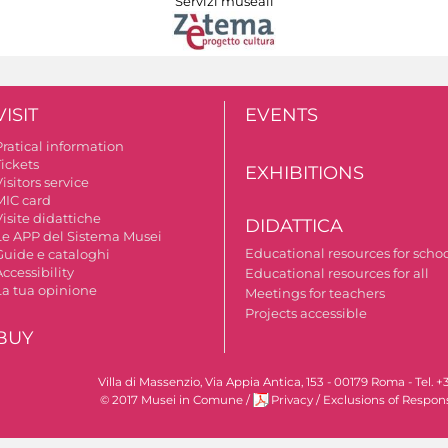
Servizi museali
VISIT
EVENTS
Pratical information
Tickets
EXHIBITIONS
isitors service
MIC card
isite didattiche
DIDATTICA
Le APP del Sistema Musei
Educational resources for scho
Guide e cataloghi
ccessibility
Educational resources for all
La tua opinione
Meetings for teachers
Projects accessible
BUY
Villa di Massenzio, Via Appia Antica, 153 - 00179 Roma - Te
© 2017 Musei in Comune
/
Privacy
/
Exclusions of Respons