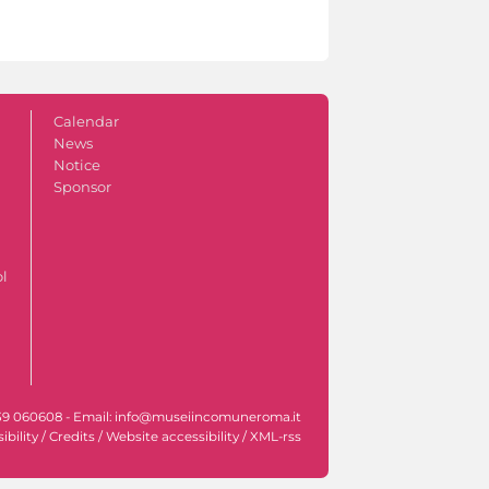
Calendar
News
Notice
Sponsor
ol
l. +39 060608 - Email: info@museiincomuneroma.it
ibility
/
Credits
/
Website accessibility
/
XML-rss