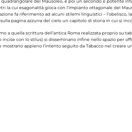
e quadrangolare del Mausoleo, è poi un secondo e potente int
ri la cui esagonalità gioca con l’impianto ottagonale del Maus
azione fa riferimento ad alcuni stilemi linguistici – l’obelisco, la
 sulla pagina azzurra del cielo un capitolo di storia in cui si inc
mo a quella scrittura dell’antica Roma realizzata proprio su tab
incise con lo stilus) si disseminano infine nello spazio per offr
 che mostrano appieno l’intento seguito da Tabacco nel creare u