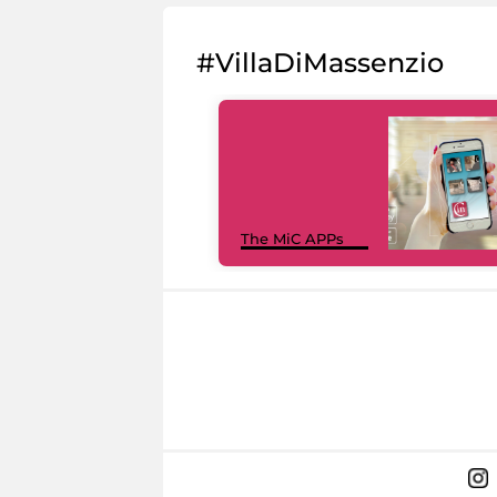
#VillaDiMassenzio
The MiC APPs