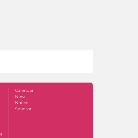
Calendar
News
Notice
Sponsor
ol