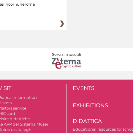
eiincomuneroma
Servizi museali
VISIT
EVENTS
Pratical information
Tickets
EXHIBITIONS
isitors service
MIC card
isite didattiche
DIDATTICA
Le APP del Sistema Musei
Educational resources for scho
Guide e cataloghi