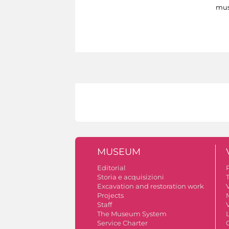
mus
MUSEUM
Editorial
Storia e acquisizioni
Excavation and restoration work
V
Projects
Staff
V
The Museum System
Service Charter