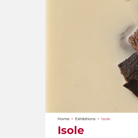
Home
>
Exhibitions
>
Isole
You are here
Isole