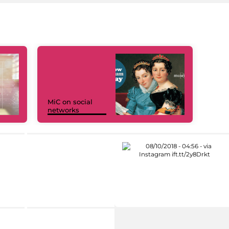
MiC on social
networks