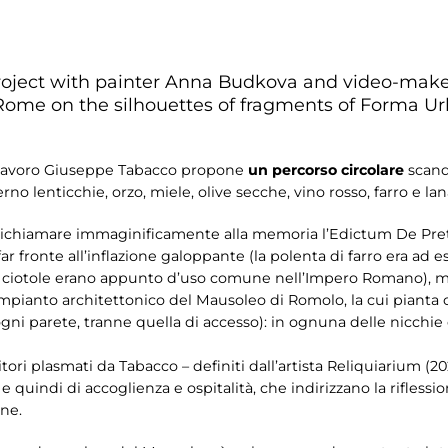
project with painter Anna Budkova and video-make
 Rome on the silhouettes of fragments of Forma Ur
 lavoro Giuseppe Tabacco propone
un percorso circolare
scand
rno lenticchie, orzo, miele, olive secche, vino rosso, farro e lan
 richiamare immaginificamente alla memoria l’Edictum De Pre
ar fronte all’inflazione galoppante (la polenta di farro era ad es
 le ciotole erano appunto d’uso comune nell’Impero Romano), 
pianto architettonico del Mausoleo di Romolo, la cui pianta o
ogni parete, tranne quella di accesso): in ognuna delle nicchi
tori plasmati da Tabacco – definiti dall’artista Reliquiarium (20
quindi di accoglienza e ospitalità, che indirizzano la riflessio
one.