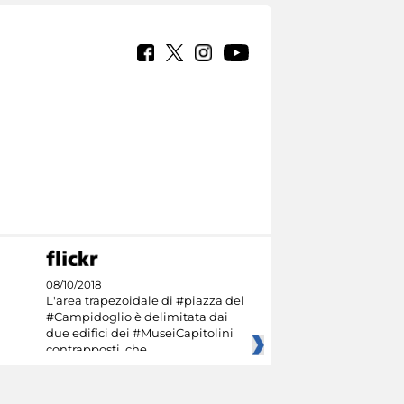
08/10/2018
L'area trapezoidale di #piazza del
#Campidoglio è delimitata dai
due edifici dei #MuseiCapitolini
contrapposti, che