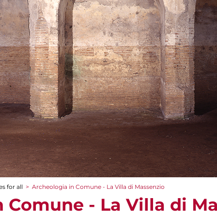
s for all
>
Archeologia in Comune - La Villa di Massenzio
n Comune - La Villa di M