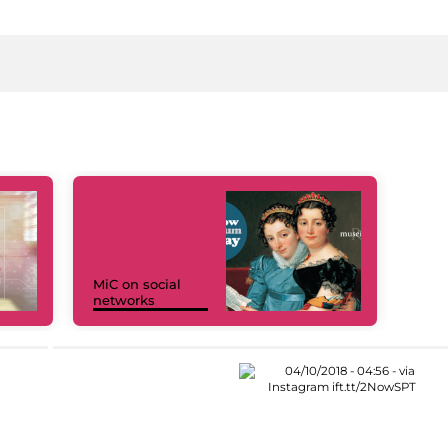
MiC on social
networks