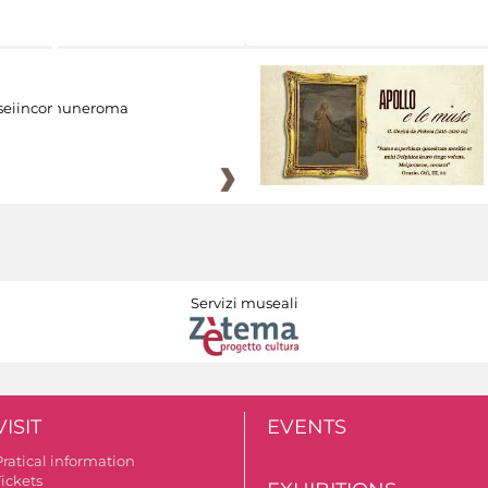
eiincomuneroma
Servizi museali
VISIT
EVENTS
Pratical information
Tickets