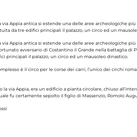
lla via Appia antica si estende una delle aree archeologiche pi
tuita da tre edifici principali il palazzo, un circo ed un mausole
lla via Appia antica si estende una delle aree archeologiche pi
fortunato avversario di Costantino il Grande nella battaglia di P
fici principali il palazzo, un circo ed un mausoleo dinastico.
plesso è il circo per le corse dei carri, l’unico dei circhi rom
 la via Appia, era un edificio a pianta circolare, chiuso all’int
a quale fu certamente sepolto il figlio di Massenzio, Romolo A
ossi