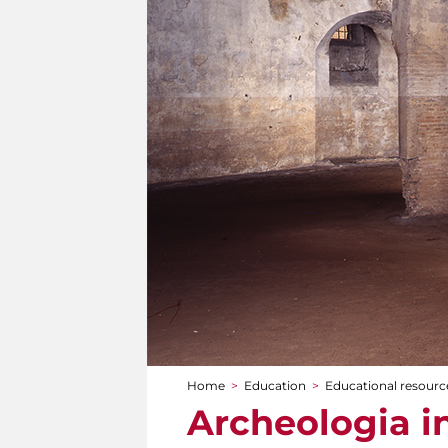
Home
>
Education
>
Educational resource
You are here
Archeologia i