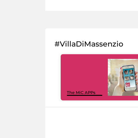
#VillaDiMassenzio
The MiC APPs