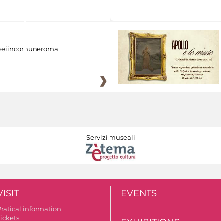
eiincomuneroma
Servizi museali
VISIT
EVENTS
Pratical information
Tickets