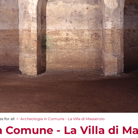
s for all
>
Archeologia in Comune - La Villa di Massenzio
n Comune - La Villa di M