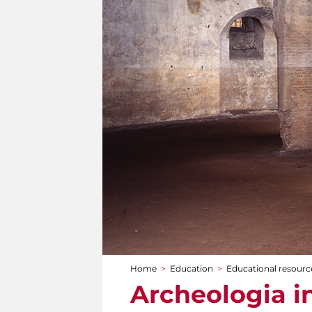
Home
>
Education
>
Educational resource
You are here
Archeologia i