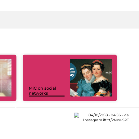
MiC on social
networks