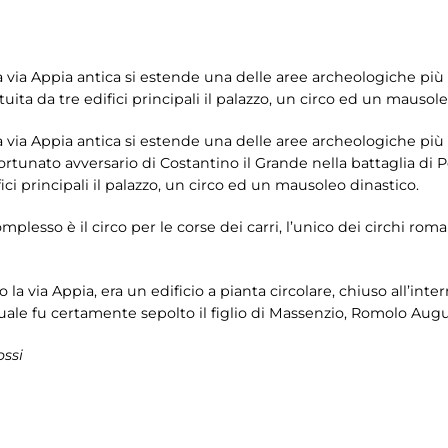
lla via Appia antica si estende una delle aree archeologiche pi
tuita da tre edifici principali il palazzo, un circo ed un mausole
lla via Appia antica si estende una delle aree archeologiche pi
fortunato avversario di Costantino il Grande nella battaglia di P
fici principali il palazzo, un circo ed un mausoleo dinastico.
plesso è il circo per le corse dei carri, l’unico dei circhi rom
 la via Appia, era un edificio a pianta circolare, chiuso all’int
a quale fu certamente sepolto il figlio di Massenzio, Romolo A
ossi