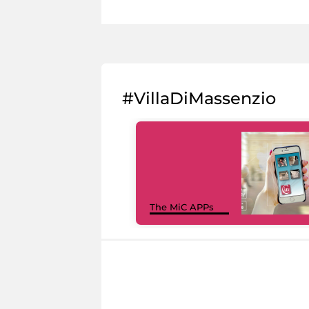
#VillaDiMassenzio
The MiC APPs