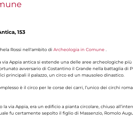
omune
ntica, 153
chela Rossi nell'ambito di
Archeologia in Comune
.
lla via Appia antica si estende una delle aree archeologiche pi
fortunato avversario di Costantino il Grande nella battaglia di P
fici principali il palazzo, un circo ed un mausoleo dinastico.
plesso è il circo per le corse dei carri, l’unico dei circhi rom
 la via Appia, era un edificio a pianta circolare, chiuso all’int
a quale fu certamente sepolto il figlio di Massenzio, Romolo A