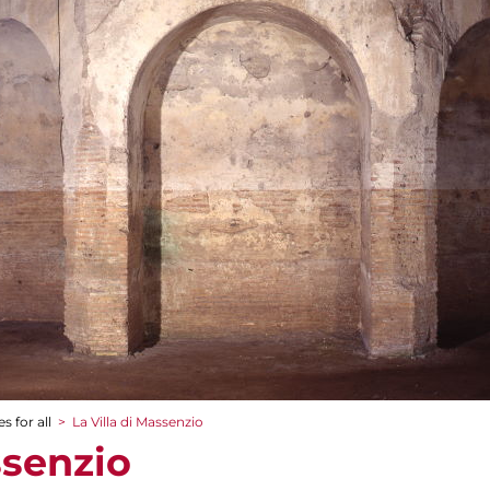
s for all
>
La Villa di Massenzio
ssenzio