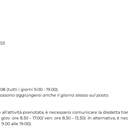
153
08 (tutti i giorni 9.00 - 19.00).
 possono aggiungersi anche il giorno stesso sul posto
.
e all’attività prenotata, è necessario comunicare la disdetta tr
l giov. ore 8.30 – 17.00/ ven. ore 8.30 – 13.30). In alternativa, è
 9.00 alle 19.00).