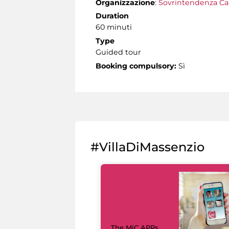
Organizzazione
:
Sovrintendenza Ca
Duration
60 minuti
Type
Guided tour
Booking compulsory:
Sì
#VillaDiMassenzio
The MiC APPs