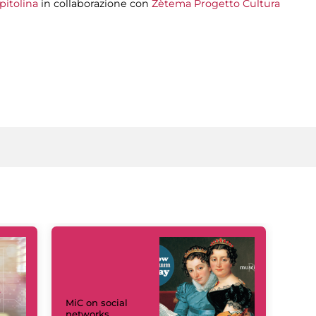
pitolina
in collaborazione con
Zètema Progetto Cultura
MiC on social
networks