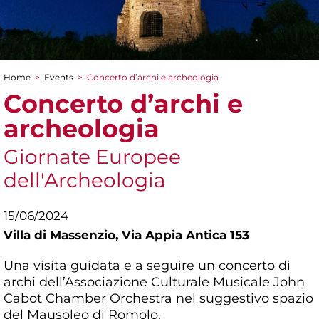
Home
>
Events
>
Concerto d’archi e archeologia
You are here
Concerto d’archi e
archeologia
Giornate Europee
dell'Archeologia
15/06/2024
Villa di Massenzio,
Via Appia Antica 153
Una visita guidata e a seguire un concerto di
archi dell’Associazione Culturale Musicale John
Cabot Chamber Orchestra nel suggestivo spazio
del Mausoleo di Romolo.