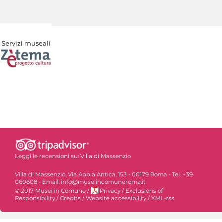
Servizi museali
Leggi le recensioni su:
Villa di Massenzio
Villa di Massenzio, Via Appia Antica, 153 - 00179 Roma - Tel. +39
060608 - Email: info@museiincomuneroma.it
© 2017 Musei in Comune
/
Privacy
/
Exclusions of
Responsibility
/
Credits
/
Website accessibility
/
XML-rss