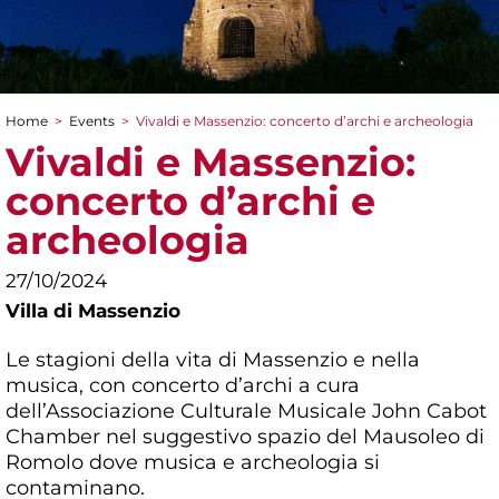
Home
>
Events
>
Vivaldi e Massenzio: concerto d’archi e archeologia
You are here
Vivaldi e Massenzio:
concerto d’archi e
archeologia
27/10/2024
Villa di Massenzio
Le stagioni della vita di Massenzio e nella
musica, con concerto d’archi a cura
dell’Associazione Culturale Musicale John Cabot
Chamber nel suggestivo spazio del Mausoleo di
Romolo dove musica e archeologia si
contaminano.