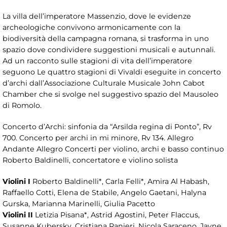
La villa dell’imperatore Massenzio, dove le evidenze
archeologiche convivono armonicamente con la
biodiversità della campagna romana, si trasforma in uno
spazio dove condividere suggestioni musicali e autunnali.
Ad un racconto sulle stagioni di vita dell’imperatore
seguono Le quattro stagioni di Vivaldi eseguite in concerto
d’archi dall’Associazione Culturale Musicale John Cabot
Chamber che si svolge nel suggestivo spazio del Mausoleo
di Romolo.
Concerto d’Archi: sinfonia da “Arsilda regina di Ponto”, Rv
700. Concerto per archi in mi minore, Rv 134. Allegro
Andante Allegro Concerti per violino, archi e basso continuo
Roberto Baldinelli, concertatore e violino solista
Violini I
Roberto Baldinelli*, Carla Felli*, Amira Al Habash,
Raffaello Cotti, Elena de Stabile, Angelo Gaetani, Halyna
Gurska, Marianna Marinelli, Giulia Pacetto
Violini II
Letizia Pisana*, Astrid Agostini, Peter Flaccus,
Susanne Kubersky, Cristiana Ranieri, Nicola Saraceno, Jayne