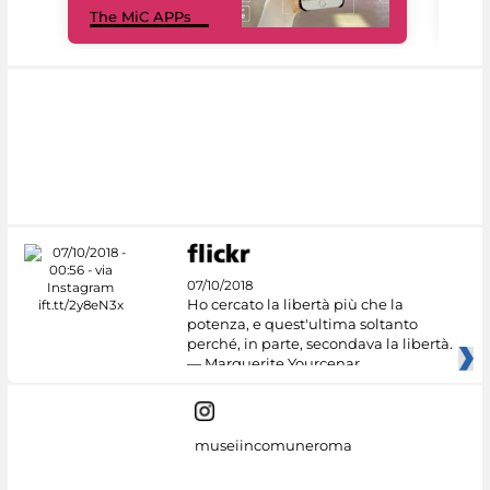
The MiC APPs
net
07/10/2018
Ho cercato la libertà più che la
potenza, e quest'ultima soltanto
perché, in parte, secondava la libertà.
— Marguerite Yourcenar
museiincomuneroma