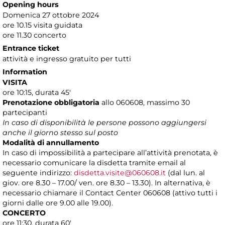
Opening hours
Domenica 27 ottobre 2024
ore 10.15 visita guidata
ore 11.30 concerto
Entrance ticket
attività e ingresso gratuito per tutti
Information
VISITA
ore 10:15, durata 45'
Prenotazione obbligatoria
allo 060608, massimo 30
partecipanti
In caso di disponibilità le persone possono aggiungersi
anche il giorno stesso sul posto
Modalità di annullamento
In caso di impossibilità a partecipare all’attività prenotata, è
necessario comunicare la disdetta tramite email al
seguente indirizzo:
disdetta.visite@060608.it
(dal lun. al
giov. ore 8.30 – 17.00/ ven. ore 8.30 – 13.30). In alternativa, è
necessario chiamare il Contact Center 060608 (attivo tutti i
giorni dalle ore 9.00 alle 19.00).
CONCERTO
ore 11:30, durata 60'