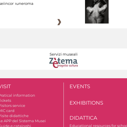
eiincomuneroma
Servizi museali
VISIT
EVENTS
Pratical information
Tickets
EXHIBITIONS
isitors service
MIC card
isite didattiche
DIDATTICA
Le APP del Sistema Musei
Educational resources for scho
Guide e cataloghi