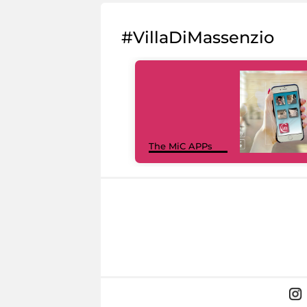
#VillaDiMassenzio
The MiC APPs