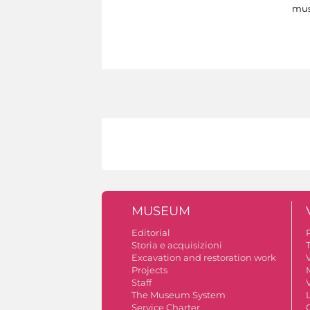
mus
MUSEUM
Editorial
Storia e acquisizioni
Excavation and restoration work
V
Projects
Staff
V
The Museum System
Service Charter