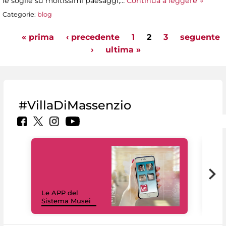
le soglie su moltissimi paesaggi,…
Continua a leggere →
Categorie:
blog
« prima
‹ precedente
1
2
3
seguente
Pagine
›
ultima »
#VillaDiMassenzio
Il 
Le APP del
Mus
Sistema Musei
net