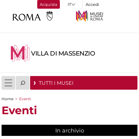
Acquista
Accedi
VILLA DI MASSENZIO
TUTTI I MUSEI
Home
>
Eventi
Tu sei qui
Eventi
In archivio