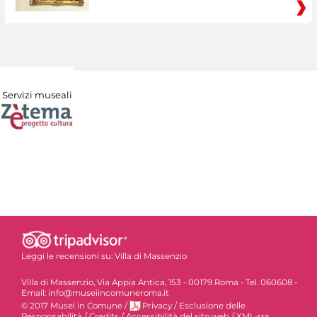
Servizi museali
Leggi le recensioni su:
Villa di Massenzio
Villa di Massenzio, Via Appia Antica, 153 - 00179 Roma - Tel. 060608 -
Email: info@museiincomuneroma.it
© 2017 Musei in Comune
/
Privacy
/
Esclusione delle
Responsabilità
/
Credits
/
Accessibilità del sito web
/
XML-rss