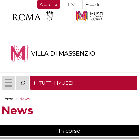
Acquista
Accedi
VILLA DI MASSENZIO
TUTTI I MUSEI
Home
>
News
Tu sei qui
News
In corso
(scheda attiva)