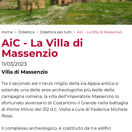
Home
>
Didattica
>
Didattica per tutti
>
AiC - La Villa di Massenzio
Tu sei qui
AiC - La Villa di
Massenzio
11/03/2023
Villa di Massenzio
Tra il secondo ed il terzo miglio della via Appia antica si
estende una delle aree archeologiche più belle della
campagna romana, la villa dell’imperatore Massenzio lo
sfortunato avversario di Costantino il Grande nella battaglia
di Ponte Milvio del 312 d.C. Visita a cura di Federica Michela
Rossi.
Il complesso archeologico, è costituito da tre edifici