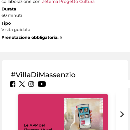
collaborazione con
Zètema Progetto Cultura
Durata
60 minuti
Tipo
Visita guidata
Prenotazione obbligatoria:
Sì
#VillaDiMassenzio
Il 
Le APP del
Mus
Sistema Musei
net