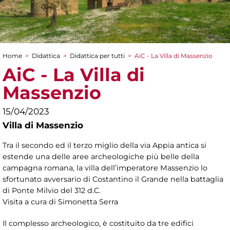
Home
>
Didattica
>
Didattica per tutti
>
AiC - La Villa di Massenzio
Tu sei qui
AiC - La Villa di
Massenzio
15/04/2023
Villa di Massenzio
Tra il secondo ed il terzo miglio della via Appia antica si
estende una delle aree archeologiche più belle della
campagna romana, la villa dell’imperatore Massenzio lo
sfortunato avversario di Costantino il Grande nella battaglia
di Ponte Milvio del 312 d.C.
Visita a cura di Simonetta Serra
Il complesso archeologico, è costituito da tre edifici