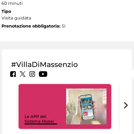
60 minuti
Tipo
Visita guidata
Prenotazione obbligatoria:
Sì
#VillaDiMassenzio
Il 
Le APP del
Mus
Sistema Musei
net