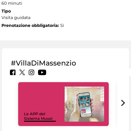
60 minuti
Tipo
Visita guidata
Prenotazione obbligatoria:
Sì
#VillaDiMassenzio
Il 
Le APP del
Mus
Sistema Musei
net