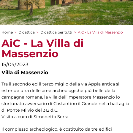
Home
>
Didattica
>
Didattica per tutti
>
AiC - La Villa di Massenzio
Tu sei qui
AiC - La Villa di
Massenzio
15/04/2023
Villa di Massenzio
Tra il secondo ed il terzo miglio della via Appia antica si
estende una delle aree archeologiche più belle della
campagna romana, la villa dell’imperatore Massenzio lo
sfortunato avversario di Costantino il Grande nella battaglia
di Ponte Milvio del 312 d.C.
Visita a cura di Simonetta Serra
Il complesso archeologico, è costituito da tre edifici