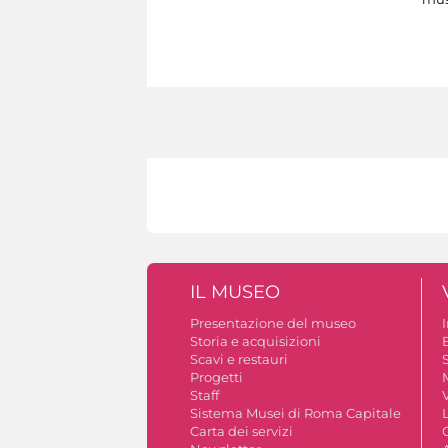
IL MUSEO
Presentazione del museo
Storia e acquisizioni
B
Scavi e restauri
S
Progetti
Staff
V
Sistema Musei di Roma Capitale
Carta dei servizi