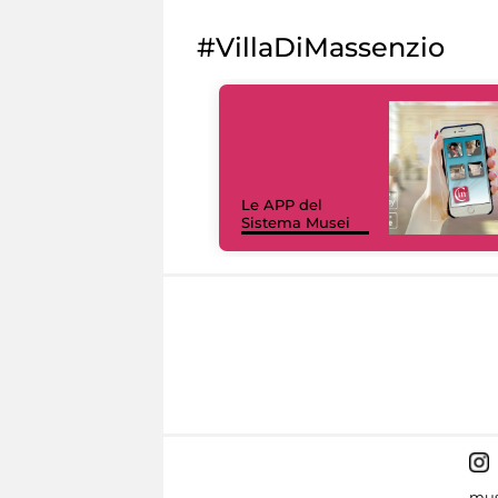
#VillaDiMassenzio
Le APP del
Sistema Musei
mus