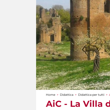
Home
>
Didattica
>
Didattica per tutti
>
Tu sei qui
AiC - La Villa