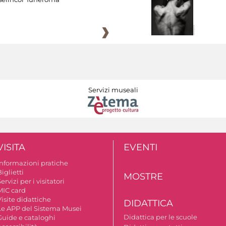
Servizi museali
VISITA
EVENTI
Informazioni pratiche
iglietti
MOSTRE
ervizi per i visitatori
MIC card
isite didattiche
DIDATTICA
Le APP del Sistema Musei
Didattica per le scuole
Guide e cataloghi