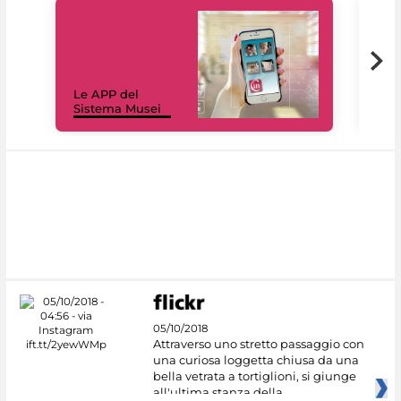
Il 
Le APP del
Mus
Sistema Musei
net
05/10/2018
Attraverso uno stretto passaggio con
una curiosa loggetta chiusa da una
bella vetrata a tortiglioni, si giunge
all'ultima stanza della