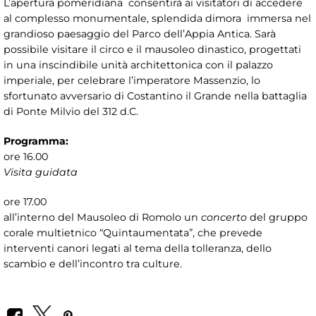
L’apertura pomeridiana consentirà ai visitatori di accedere
al complesso monumentale, splendida dimora immersa nel
grandioso paesaggio del Parco dell’Appia Antica. Sarà
possibile visitare il circo e il mausoleo dinastico, progettati
in una inscindibile unità architettonica con il palazzo
imperiale, per celebrare l’imperatore Massenzio, lo
sfortunato avversario di Costantino il Grande nella battaglia
di Ponte Milvio del 312 d.C.
Programma:
ore 16.00
Visita guidata
ore 17.00
all’interno del Mausoleo di Romolo un
concerto
del gruppo
corale multietnico “Quintaumentata”, che prevede
interventi canori legati al tema della tolleranza, dello
scambio e dell’incontro tra culture.