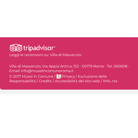
Leggi le recensioni su:
Villa di Massenzio
Villa di Massenzio, Via Appia Antica, 153 - 00179 Roma - Tel. 060608 -
Email: info@museiincomuneroma.it
© 2017 Musei in Comune
/
Privacy
/
Esclusione delle
Responsabilità
/
Credits
/
Accessibilità del sito web
/
XML-rss