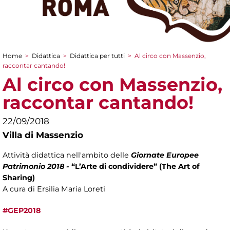
Home
>
Didattica
>
Didattica per tutti
>
Al circo con Massenzio,
Tu sei qui
raccontar cantando!
Al circo con Massenzio,
raccontar cantando!
22/09/2018
Villa di Massenzio
Attività didattica nell'ambito delle
Giornate Europee
Patrimonio 2018 -
“L’Arte di condividere” (The Art of
Sharing)
A cura di Ersilia Maria Loreti
#GEP2018