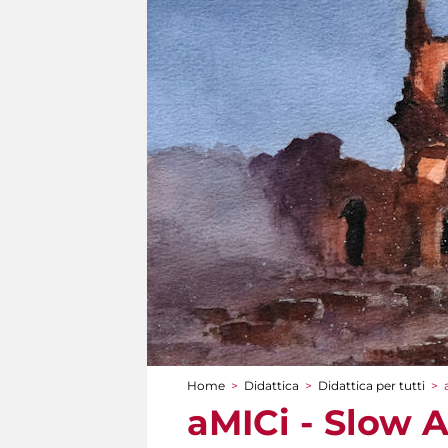
Home
>
Didattica
>
Didattica per tutti
>
Tu sei qui
aMICi - Slow 