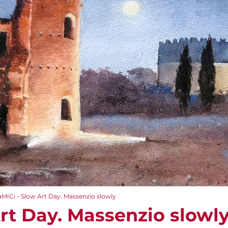
aMICi - Slow Art Day. Massenzio slowly
Art Day. Massenzio slowl