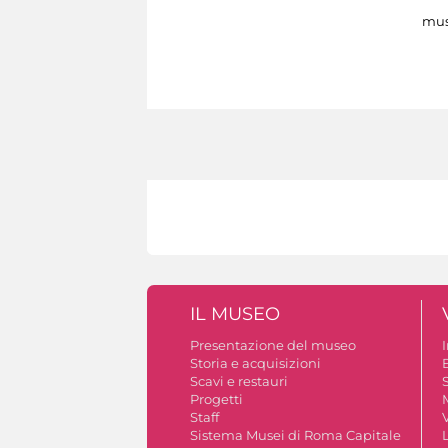
mus
IL MUSEO
Presentazione del museo
Storia e acquisizioni
B
Scavi e restauri
S
Progetti
Staff
V
Sistema Musei di Roma Capitale