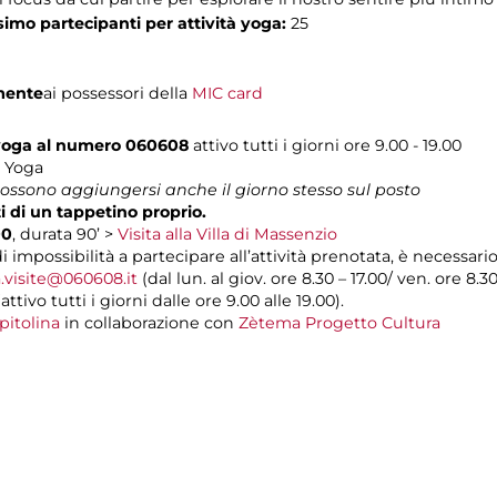
imo partecipanti
per attività yoga:
25
mente
ai possessori della
MIC card
 yoga al numero 060608
attivo tutti i giorni ore 9.00 - 19.00
e Yoga
 possono aggiungersi anche il giorno stesso sul posto
 di un tappetino proprio.
00
, durata 90’
>
Visita alla Villa di Massenzio
di impossibilità a partecipare all’attività prenotata, è necessar
.visite@060608.it
(dal lun. al giov. ore 8.30 – 17.00/ ven. ore 8.3
ivo tutti i giorni dalle ore 9.00 alle 19.00).
pitolina
in collaborazione con
Zètema Progetto Cultura