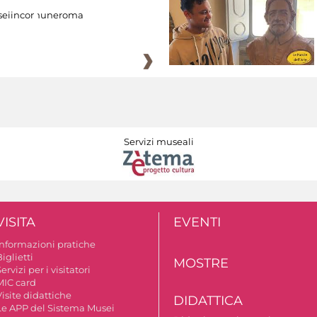
eiincomuneroma
Servizi museali
VISITA
EVENTI
Informazioni pratiche
iglietti
MOSTRE
ervizi per i visitatori
MIC card
isite didattiche
DIDATTICA
Le APP del Sistema Musei