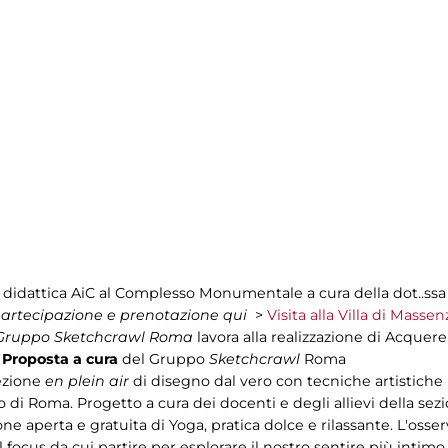
a didattica AiC al Complesso Monumentale a cura della dot..ssa
 partecipazione e prenotazione
qui
>
Visita alla Villa di Massen
Gruppo Sketchcrawl Roma
lavora alla realizzazione di Acquer
.
Proposta a cura
del Gruppo
Sketchcrawl
Roma
zione
en plein air
di disegno dal vero con tecniche artistiche 
o di Roma. Progetto a cura dei docenti e degli allievi della sezi
one aperta e gratuita di Yoga, pratica dolce e rilassante. L'o
 focus da cui partire per esplorare il nostro sentire più intim