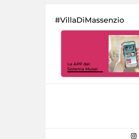
#VillaDiMassenzio
Le APP del
Sistema Musei