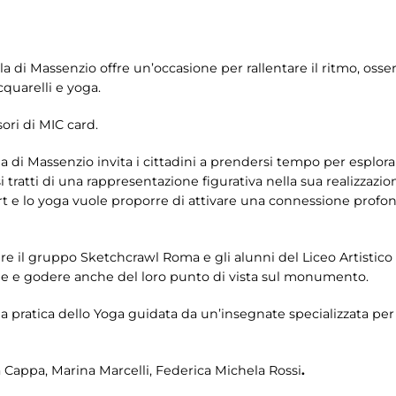
lla di Massenzio offre un’occasione per rallentare il ritmo, osse
quarelli e yoga.
ri di MIC card.
 di Massenzio invita i cittadini a prendersi tempo per esplora
i tratti di una rappresentazione figurativa nella sua realizzazi
t e lo yoga vuole proporre di attivare una connessione profonda
re il gruppo Sketchcrawl Roma e gli alunni del Liceo Artistic
nde e godere anche del loro punto di vista sul monumento.
pratica dello Yoga guidata da un’insegnate specializzata per r
Cappa, Marina Marcelli, Federica Michela Rossi
.