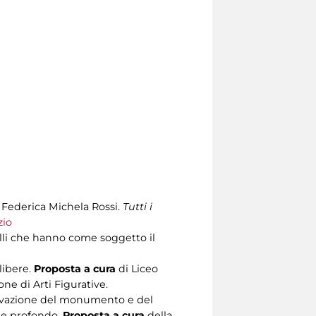
 Federica Michela Rossi.
Tutti i
zio
elli che hanno come soggetto il
libere.
Proposta a cura
di Liceo
one di Arti Figurative.
sservazione del monumento e del
o e profondo.
Proposta a cura
della