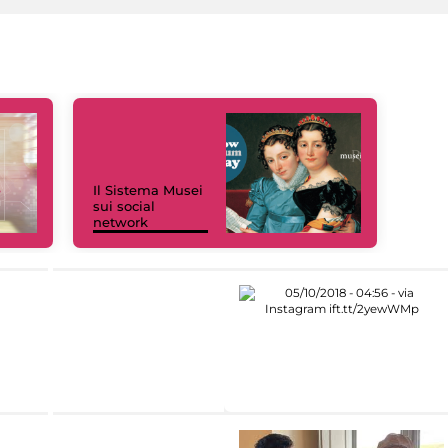
Il Sistema Musei
sui social
network