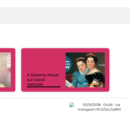
Il Sistema Musei
sui social
network