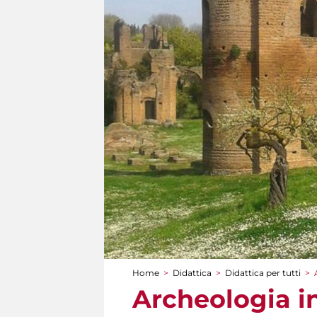
Home
>
Didattica
>
Didattica per tutti
>
Tu sei qui
Archeologia i