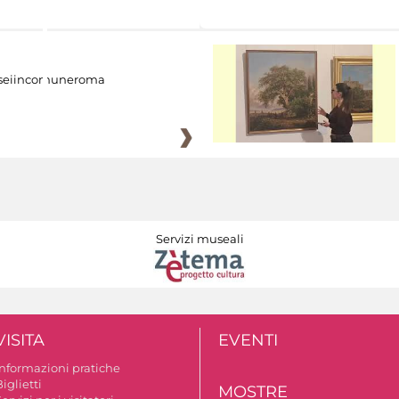
eiincomuneroma
Servizi museali
VISITA
EVENTI
Informazioni pratiche
iglietti
MOSTRE