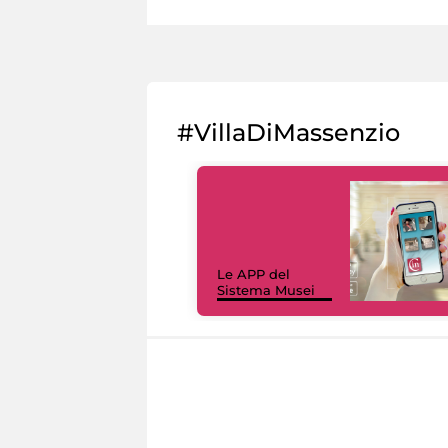
#VillaDiMassenzio
Le APP del
Sistema Musei