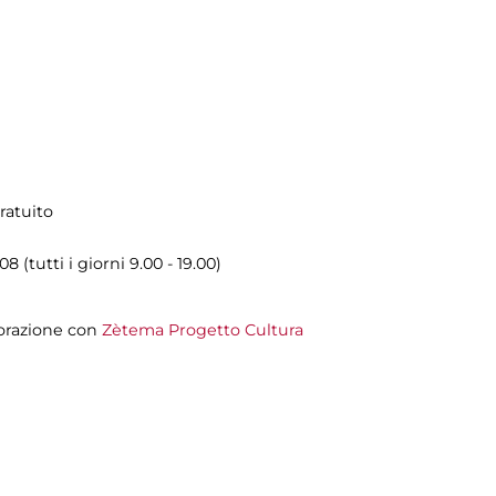
ratuito
8 (tutti i giorni 9.00 - 19.00)
orazione con
Zètema Progetto Cultura