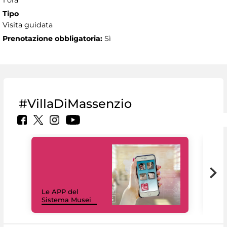
1 ora
Tipo
Visita guidata
Prenotazione obbligatoria:
Sì
#VillaDiMassenzio
Il 
Le APP del
Mus
Sistema Musei
net