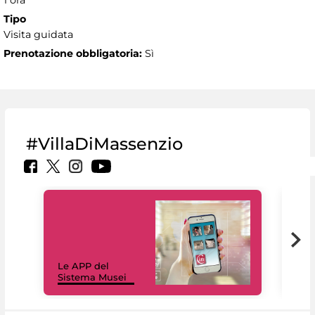
1 ora
Tipo
Visita guidata
Prenotazione obbligatoria:
Sì
#VillaDiMassenzio
Il 
Le APP del
Mus
Sistema Musei
net