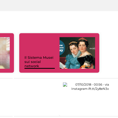
Il Sistema Musei
sui social
network