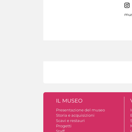
mus
IL MUSEO
Presentazione del museo
Storia e acquisizioni
B
Scavi e restauri
S
Progetti
Staff
V