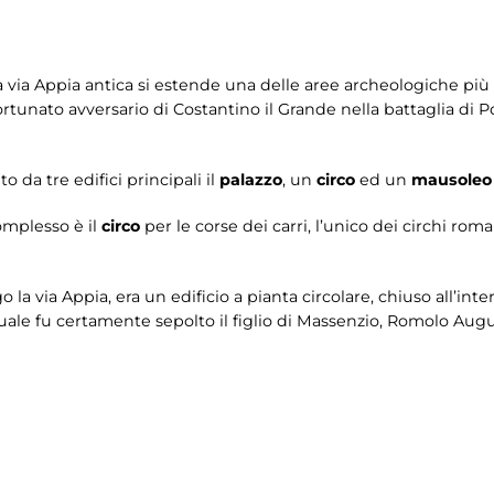
lla via Appia antica si estende una delle aree archeologiche pi
ortunato avversario di Costantino il Grande nella battaglia di Po
o da tre edifici principali il
palazzo
, un
circo
ed un
mausoleo 
omplesso è il
circo
per le corse dei carri, l’unico dei circhi rom
go la via Appia, era un edificio a pianta circolare, chiuso all’in
a quale fu certamente sepolto il figlio di Massenzio, Romolo A