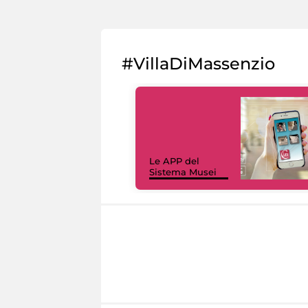
#VillaDiMassenzio
Le APP del
Sistema Musei