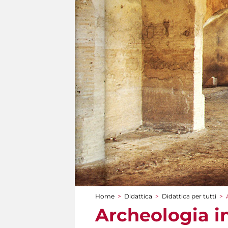
Home
>
Didattica
>
Didattica per tutti
>
Tu sei qui
Archeologia i