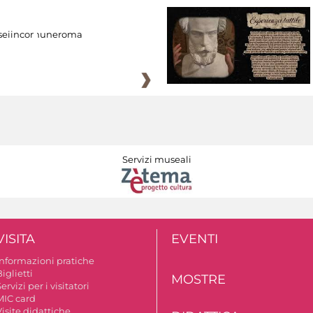
eiincomuneroma
Servizi museali
VISITA
EVENTI
Informazioni pratiche
iglietti
MOSTRE
ervizi per i visitatori
MIC card
isite didattiche