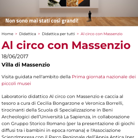
Home
>
Didattica
>
Didattica per tutti
>
Al circo con Massenzio
Tu sei qui
Al circo con Massenzio
18/06/2017
Villa di Massenzio
Visita guidata nell'ambito della
Prima giornata nazionale dei
piccoli musei
Laboratorio didattico Al circo con Massenzio e caccia al
tesoro a cura di Cecilia Bongarzone e Veronica Borrelli,
tirocinanti della Scuola di Specializzazione in Beni
Archeologici dell’Università La Sapienza, in collaborazione
con Gruppo Storico Romano (per la presentazione di giochi
diffusi tra i bambini in epoca romana) e l'Associazione
ScienzImpresa con il Parco Regionale dell’Appia Antica (per