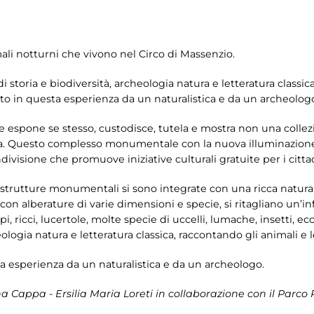
ali notturni che vivono nel Circo di Massenzio.
i storia e biodiversità, archeologia natura e letteratura classic
to in questa esperienza da un naturalistica e da un archeolog
 espone se stesso, custodisce, tutela e mostra non una collezio
. Questo complesso monumentale con la nuova illuminazione a
divisione che promuove iniziative culturali gratuite per i cittad
 strutture monumentali si sono integrate con una ricca natura i
 con alberature di varie dimensioni e specie, si ritagliano un’in
pi, ricci, lucertole, molte specie di uccelli, lumache, insetti, ec
eologia natura e letteratura classica, raccontando gli animali e l
 esperienza da un naturalistica e da un archeologo.
 Cappa - Ersilia Maria Loreti in collaborazione con il Parco 