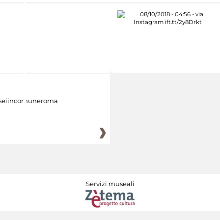
eiincomuneroma
Servizi museali