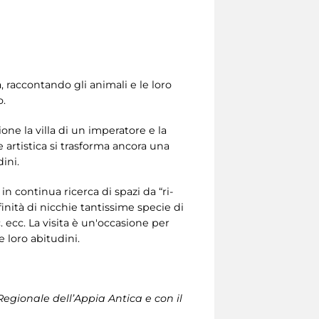
a, raccontando gli animali e le loro
o.
ne la villa di un imperatore e la
rtistica si trasforma ancora una
ini.
n continua ricerca di spazi da “ri-
finità di nicchie tantissime specie di
c. ecc. La visita è un'occasione per
e loro abitudini.
Regionale dell’Appia Antica e con il