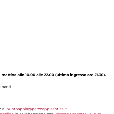
la mattina alle 10.00 alle 22.00 (ultimo ingresso ore 21.30).
cipanti
do a
puntoappia@parcoappiaantica.it
pitolina
in collaborazione con
Zètema Progetto Cultura