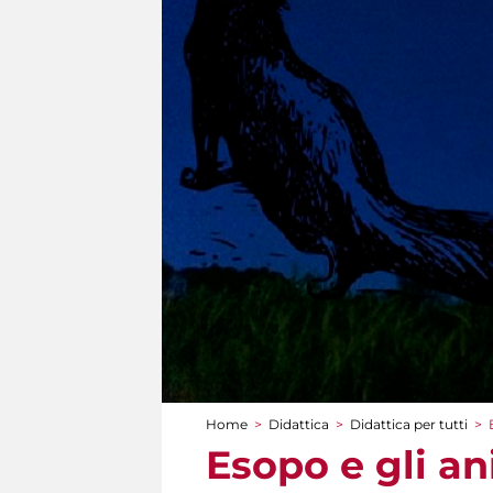
Home
>
Didattica
>
Didattica per tutti
>
Tu sei qui
Esopo e gli an