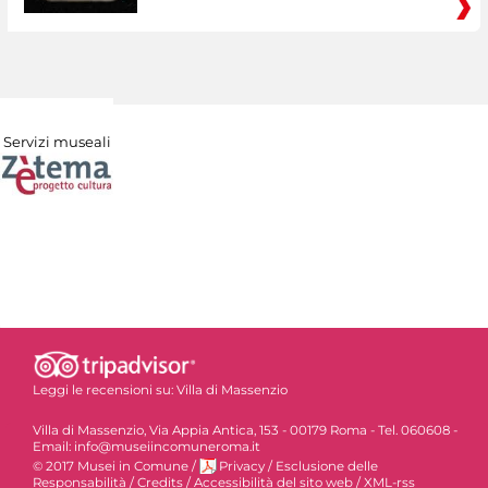
Servizi museali
Leggi le recensioni su:
Villa di Massenzio
Villa di Massenzio, Via Appia Antica, 153 - 00179 Roma - Tel. 060608 -
Email: info@museiincomuneroma.it
© 2017 Musei in Comune
/
Privacy
/
Esclusione delle
Responsabilità
/
Credits
/
Accessibilità del sito web
/
XML-rss