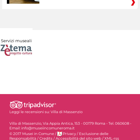
Servizi museali
Leggi le recensioni su:
Villa di Massenzio
Villa di Massenzio, Via Appia Antica, 153 - 00179 Roma - Tel. 060608 -
Email: info@museiincomuneroma.it
© 2017 Musei in Comune
/
Privacy
/
Esclusione delle
Responsabilità
/
Credits
/
Accessibilità del sito web
/
XML-rss