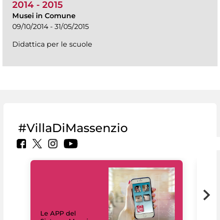
2014 - 2015
Musei in Comune
09/10/2014 - 31/05/2015
Didattica per le scuole
#VillaDiMassenzio
Il 
Le APP del
Mus