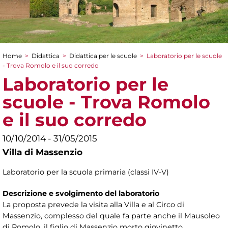
Home
>
Didattica
>
Didattica per le scuole
>
Laboratorio per le scuole
Tu sei qui
- Trova Romolo e il suo corredo
Laboratorio per le
scuole - Trova Romolo
e il suo corredo
10/10/2014 - 31/05/2015
Villa di Massenzio
Laboratorio per la scuola primaria (classi IV-V)
Descrizione e svolgimento del laboratorio
La proposta prevede la visita alla Villa e al Circo di
Massenzio, complesso del quale fa parte anche il Mausoleo
di Romolo, il figlio di Massenzio morto giovinetto.