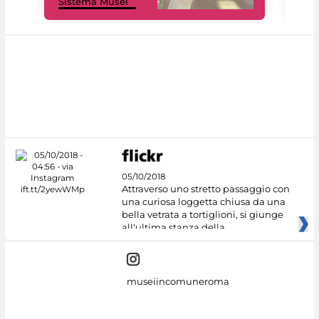
Sistema Musei
net
05/10/2018
Attraverso uno stretto passaggio con
una curiosa loggetta chiusa da una
bella vetrata a tortiglioni, si giunge
all'ultima stanza della
museiincomuneroma