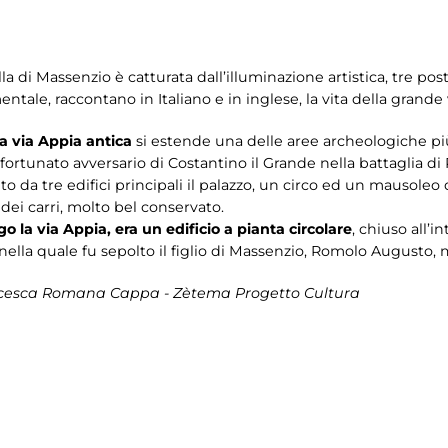
la di Massenzio è catturata dall’illuminazione artistica, tre pos
le, raccontano in Italiano e in inglese, la vita della grande v
lla via Appia antica
si estende una delle aree archeologiche p
 sfortunato avversario di Costantino il Grande nella battaglia di 
ito da tre edifici principali il palazzo, un circo ed un mausole
 dei carri, molto bel conservato.
o la via Appia, era un edificio a pianta circolare
, chiuso all’i
, nella quale fu sepolto il figlio di Massenzio, Romolo August
rancesca Romana Cappa - Zètema Progetto Cultura