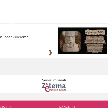
eiincomuneroma
Servizi museali
VISITA
EVENTI