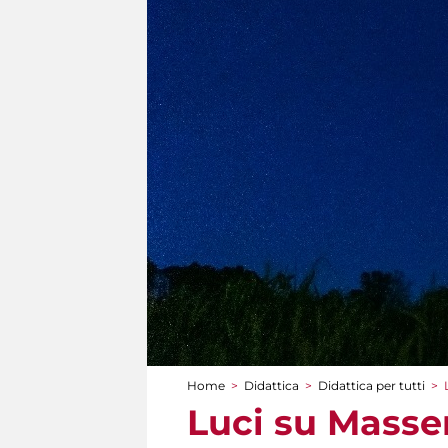
Home
>
Didattica
>
Didattica per tutti
>
Tu sei qui
Luci su Masse