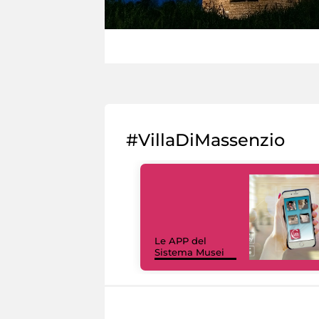
#VillaDiMassenzio
Le APP del
Sistema Musei