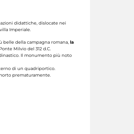
tazioni didattiche, dislocate nei
illa Imperiale.
iù belle della campagna romana,
la
Ponte Milvio del 312 d.C.
o dinastico. Il monumento più noto
nterno di un quadriportico.
o, morto prematuramente.