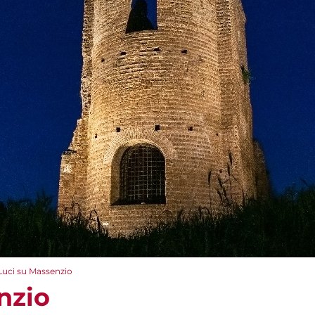
Luci su Massenzio
nzio