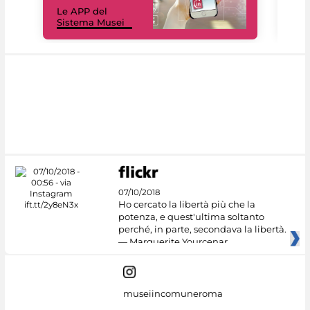
Le APP del
Mus
Sistema Musei
net
07/10/2018
Ho cercato la libertà più che la
potenza, e quest'ultima soltanto
perché, in parte, secondava la libertà.
— Marguerite Yourcenar
museiincomuneroma