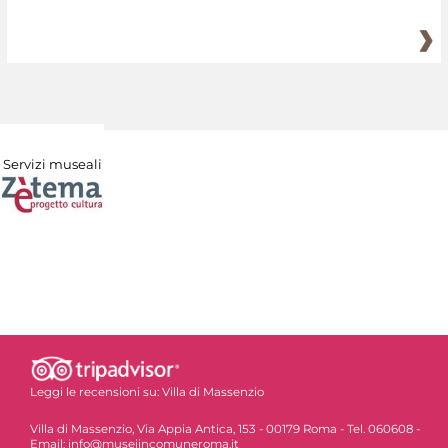
Servizi museali
Leggi le recensioni su:
Villa di Massenzio
Villa di Massenzio, Via Appia Antica, 153 - 00179 Roma - Tel. 060608 -
Email: info@museiincomuneroma.it