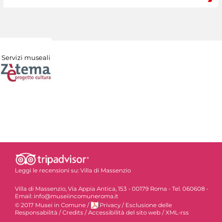
Servizi museali
Leggi le recensioni su:
Villa di Massenzio
Villa di Massenzio, Via Appia Antica, 153 - 00179 Roma - Tel. 060608 -
Email: info@museiincomuneroma.it
© 2017 Musei in Comune
/
Privacy
/
Esclusione delle
Responsabilità
/
Credits
/
Accessibilità del sito web
/
XML-rss