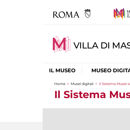
VILLA DI MA
IL MUSEO
MUSEO DIGIT
Home
>
Musei digitali
>
Il Sistema Musei s
Tu sei qui
Il Sistema Mus