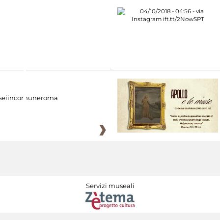
eiincomuneroma
Servizi museali