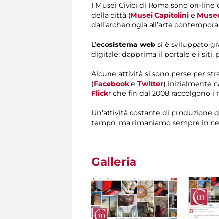
I Musei Civici di Roma sono on-line
della città (
Musei Capitolini
e
Museo
dall’archeologia all’arte contempor
L’
ecosistema web
si è sviluppato g
digitale: dapprima il portale e i siti, 
Alcune attività si sono perse per st
(
Facebook
e
Twitter
)
inizialmente c
Flickr
che fin dal 2008 raccolgono i 
Un'attività costante di produzione de
tempo, ma rimaniamo sempre in cerc
Galleria