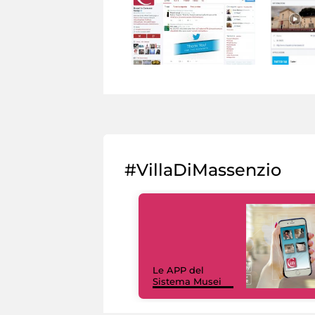
#VillaDiMassenzio
Le APP del
Sistema Musei