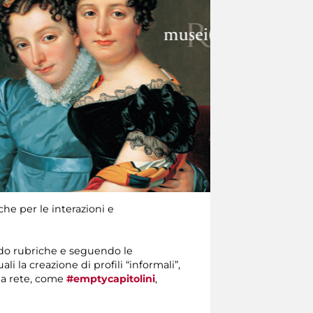
he per le interazioni e
ndo rubriche e seguendo le
li la creazione di profili “informali”,
lla rete, come
#emptycapitolini
,