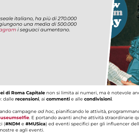
seale italiano, ha più di 270.000
iungono una media di 500.000
tagram
i seguaci aumentano.
ei di Roma Capitale
non si limita ai numeri, ma è notevole anc
: dalle
recensioni
, ai
commenti
e alle
condivisioni
.
 creando campagne
ad hoc
, pianificando le attività, programma
useumselfie
. E portando avanti anche attività straordinarie qua
i (
#NDM
e
#MUSica
) ed eventi specifici per gli influencer de
mostre e agli eventi.