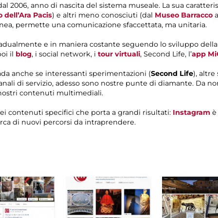
 dal 2006, anno di nascita del sistema museale. La sua caratte
 dell’Ara Pacis
) e altri meno conosciuti (dal
Museo Barracco
a
anea, permette una comunicazione sfaccettata, ma unitaria.
radualmente e in maniera costante seguendo lo sviluppo della
poi il
blog
, i social network, i
tour virtuali
, Second Life, l’
app M
rada anche se interessanti sperimentazioni (
Second Life
), altr
anali di servizio, adesso sono nostre punte di diamante. Da no
nostri contenuti multimediali.
i contenuti specifici che porta a grandi risultati:
Instagram
è 
a di nuovi percorsi da intraprendere.