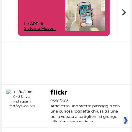
Il 
Le APP del
Mus
Sistema Musei
net
05/10/2018
Attraverso uno stretto passaggio con
una curiosa loggetta chiusa da una
bella vetrata a tortiglioni, si giunge
all'ultima stanza della