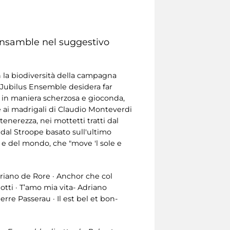
 Ensamble nel suggestivo
 la biodiversità della campagna
 Jubilus Ensemble desidera far
to in maniera scherzosa e gioconda,
ie ai madrigali di Claudio Monteverdi
 tenerezza, nei mottetti tratti dal
ndal Stroope basato sull'ultimo
 e del mondo, che "move 'l sole e
priano de Rore · Anchor che col
otti · T’amo mia vita- Adriano
rre Passerau · Il est bel et bon-