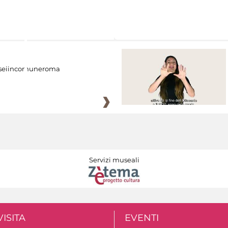
eiincomuneroma
Servizi museali
VISITA
EVENTI