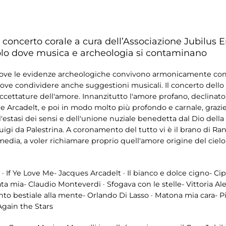
n concerto corale a cura dell’Associazione Jubilus
lo dove musica e archeologia si contaminano
, dove le evidenze archeologiche convivono armonicamente con
dove condividere anche suggestioni musicali. Il concerto dello
sfaccettature dell'amore. Innanzitutto l'amore profano, declina
ri e Arcadelt, e poi in modo molto più profondo e carnale, graz
, l'estasi dei sensi e dell'unione nuziale benedetta dal Dio della
luigi da Palestrina. A coronamento del tutto vi è il brano di Ra
edia, a voler richiamare proprio quell'amore origine del cielo
 · If Ye Love Me- Jacques Arcadelt · Il bianco e dolce cigno- Ci
ata mia- Claudio Monteverdi · Sfogava con le stelle- Vittoria Ale
to bestiale alla mente- Orlando Di Lasso · Matona mia cara- Pie
gain the Stars