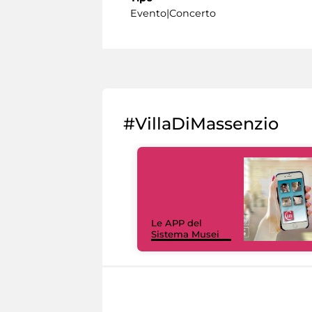
Evento|Concerto
#VillaDiMassenzio
Le APP del
Sistema Musei