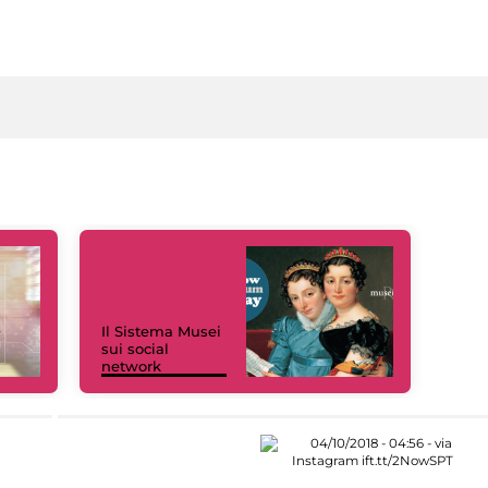
Il Sistema Musei
sui social
network