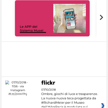
Il 
Le APP del
Mus
Sistema Musei
net
07/10/2018
Ombre, giochi di luce e trasparenze.
La nuova nuova teca progettata da
#RichardMeier per il Museo
dell'#AraPacis è modulata sul