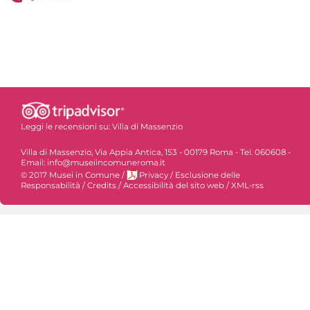
Leggi le recensioni su:
Villa di Massenzio
Villa di Massenzio, Via Appia Antica, 153 - 00179 Roma - Tel. 060608 -
Email: info@museiincomuneroma.it
© 2017 Musei in Comune
/
Privacy
/
Esclusione delle
Responsabilità
/
Credits
/
Accessibilità del sito web
/
XML-rss