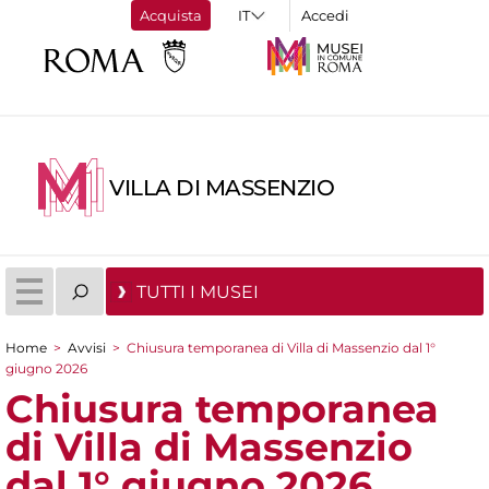
Acquista
Accedi
VILLA DI MASSENZIO
TUTTI I MUSEI
Home
>
Avvisi
>
Chiusura temporanea di Villa di Massenzio dal 1°
Tu sei qui
giugno 2026
Chiusura temporanea
di Villa di Massenzio
dal 1° giugno 2026