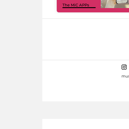
The MiC APPs
mus