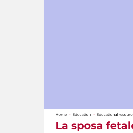
Home
>
Education
>
Educational resource
You are here
La sposa fetal