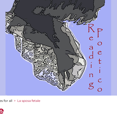
s for all
>
La sposa fetale
e