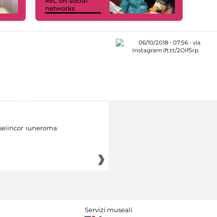
MiC on social
networks
eiincomuneroma
Servizi museali