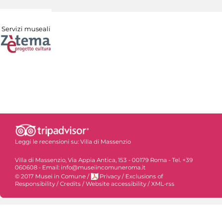
Servizi museali
Leggi le recensioni su:
Villa di Massenzio
Villa di Massenzio, Via Appia Antica, 153 - 00179 Roma - Tel. +39
060608 - Email: info@museiincomuneroma.it
© 2017 Musei in Comune
/
Privacy
/
Exclusions of
Responsibility
/
Credits
/
Website accessibility
/
XML-rss