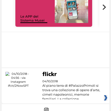
Il 
Le APP del
Mus
Sistema Musei
net
04/10/2018
Al piano terra di #PalazzoPrimoli si
trova una collezione di opere d’arte,
cimeli napoleonici, memorie
familiari. La collezione