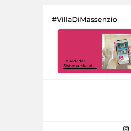
#VillaDiMassenzio
Le APP del
Sistema Musei