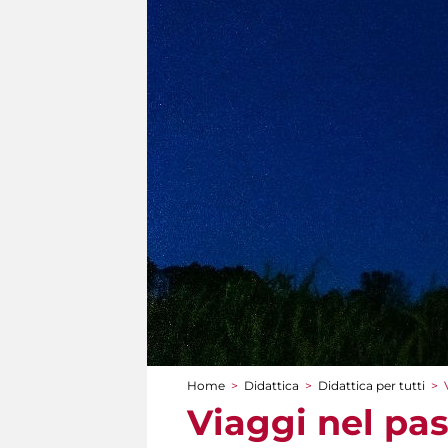
Home
>
Didattica
>
Didattica per tutti
>
Tu sei qui
Viaggi nel pas