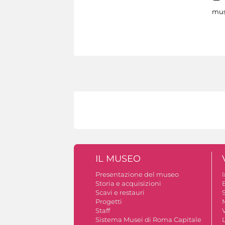
mus
IL MUSEO
Presentazione del museo
Storia e acquisizioni
B
Scavi e restauri
S
Progetti
Staff
V
Sistema Musei di Roma Capitale