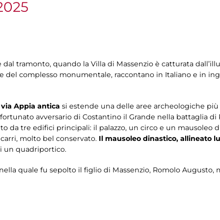
2025
 dal tramonto, quando la Villa di Massenzio è catturata dall’ill
ve del complesso monumentale, raccontano in Italiano e in ingles
a via Appia antica
si estende una delle aree archeologiche pi
 sfortunato avversario di Costantino il Grande nella battaglia di 
to da tre edifici principali: il palazzo, un circo e un mausole
 carri, molto bel conservato.
Il mausoleo dinastico, allineato lu
di un quadriportico.
, nella quale fu sepolto il figlio di Massenzio, Romolo August