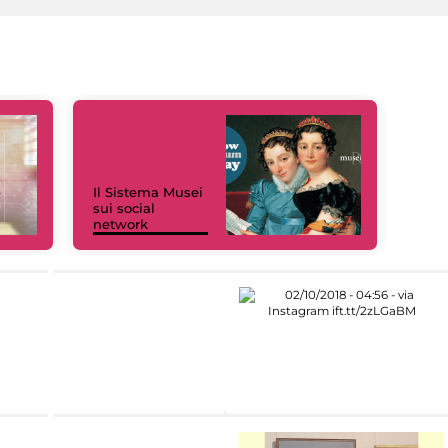
Il Sistema Musei
sui social
network