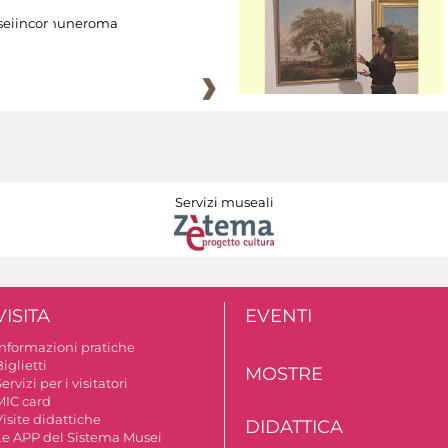
eiincomuneroma
Servizi museali
VISITA
EVENTI
Informazioni pratiche
iglietti
MOSTRE
ervizi per i visitatori
MIC card
isite didattiche
DIDATTICA
Le APP del Sistema Musei