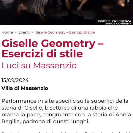
Home
>
Eventi
>
Giselle Geometry – Esercizi di stile
Tu sei qui
Giselle Geometry –
Esercizi di stile
Luci su Massenzio
15/09/2024
Villa di Massenzio
Performance in site specific sulle superfici della
storia di Giselle, bisettrice di una rabbia che
brama la pace, congruente con la storia di Annia
Regilla, padrona di questi luoghi.