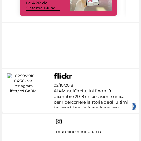
Le APP del
Mus
Sistema Musei
net
02/10/2018
Ai #MuseiCapitolini fino al 9
dicembre 2018 un’occasione unica
per ripercorrere la storia degli ultimi
tre concili dell’età moderna con
museiincomuneroma