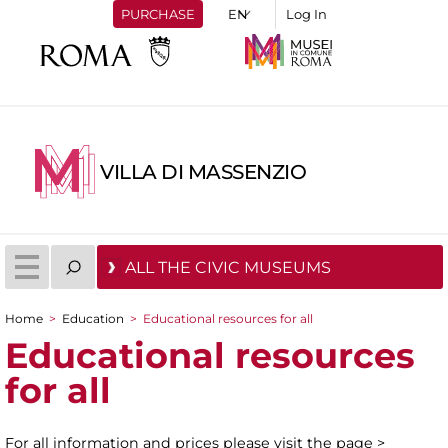
PURCHASE
Log In
VILLA DI MASSENZIO
ALL THE CIVIC MUSEUMS
Home
>
Education
>
Educational resources for all
You are here
Educational resources
for all
For all information and prices please visit the page >