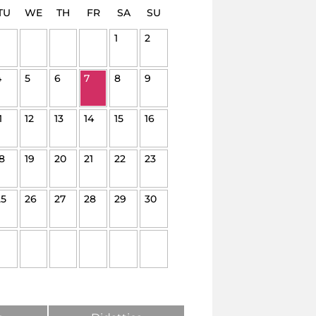
TU
WE
TH
FR
SA
SU
1
2
4
5
6
7
8
9
1
12
13
14
15
16
8
19
20
21
22
23
25
26
27
28
29
30