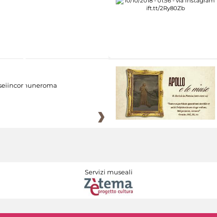
eiincomuneroma
Servizi museali