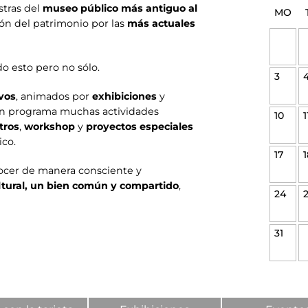
stras del
museo público más antiguo al
MO
ión del patrimonio por las
más actuales
 esto pero no sólo.
3
vos
, animados por
exhibiciones
y
 en programa muchas actividades
10
1
tros
,
workshop
y
proyectos especiales
ico.
17
1
ocer de manera consciente y
ltural, un bien común y compartido
,
24
31