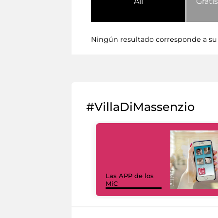
All
Gratis
Ningún resultado corresponde a su
#VillaDiMassenzio
Las APP de los
MiC