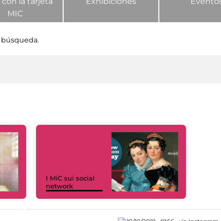
 con la tarjeta
Exhibiciones
Evento
MIC
 búsqueda.
I MiC sui social
network