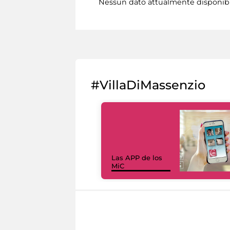
Nessun dato attualmente disponib
#VillaDiMassenzio
Las APP de los
MiC