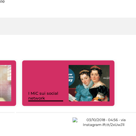
ile
I MiC sui social
network