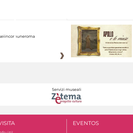
eiincomuneroma
Servizi museali
VISITA
EVENTOS
nfo útil