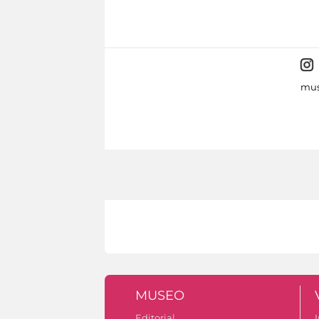
mus
MUSEO
Editorial
I