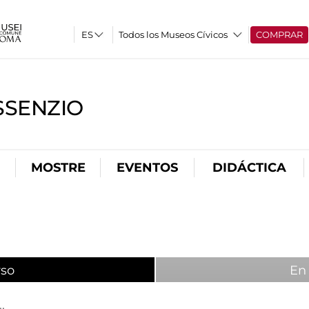
Todos los Museos Cívicos
COMPRAR
SSENZIO
MOSTRE
EVENTOS
DIDÁCTICA
rso
(active tab)
En